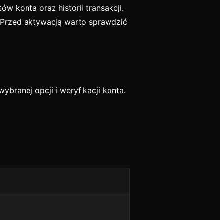
tów konta oraz historii transakcji.
. Przed aktywacją warto sprawdzić
ybranej opcji i weryfikacji konta.