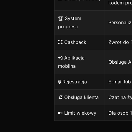
kodem pr
🏆 System
Personali
progresji
💥 Cashback
Zwrot do 
📲 Aplikacja
Obsługa An
mobilna
🔒 Rejestracja
E-mail lub
🍒 Obsługa klienta
Czat na ż
🔑 Limit wiekowy
Dla osób 