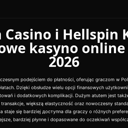
 Casino i Hellspin
owe kasyno online
2026
oczesnym podejściem do płatności, oferując graczom w Po
płatach. Dzięki obsłudze wielu opcji finansowych użytkow
owań i dodatkowych komplikacji. Dużym atutem jest takż
 transakcje, większą elastyczność oraz nowoczesny stand
a staje się bardziej доступna dla graczy o różnych prefer
iejsze, bardziej płynne i dopasowane do oczekiwań współ