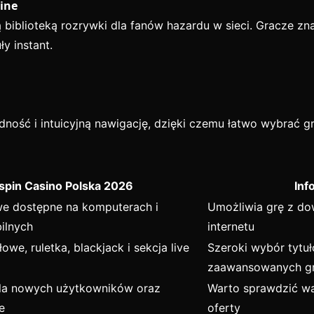
line
biblioteką rozrywki dla fanów hazardu w sieci. Gracze zn
y instant.
ność i intuicyjną nawigację, dzięki czemu łatwo wybrać g
lspin Casino Polska 2026
Inf
we dostępne na komputerach i
Umożliwia grę z do
ilnych
internetu
owe, ruletka, blackjack i sekcja live
Szeroki wybór tytuł
zaawansowanych g
dla nowych użytkowników oraz
Warto sprawdzić wa
e
oferty