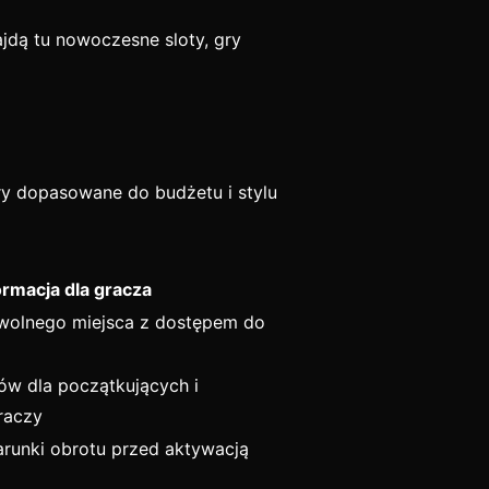
ajdą tu nowoczesne sloty, gry
ry dopasowane do budżetu i stylu
ormacja dla gracza
wolnego miejsca z dostępem do
ów dla początkujących i
raczy
runki obrotu przed aktywacją