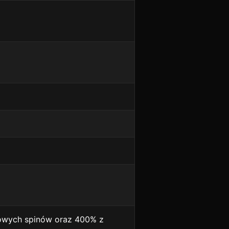
mowych spinów oraz 400% z