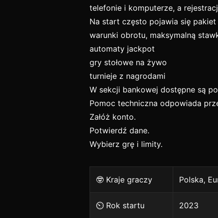
telefonie i komputerze, a rejestrac
Na start często pojawia się paki
warunki obrotu, maksymalną stawkę
automaty jackpot
gry stołowe na żywo
turnieje z nagrodami
W sekcji bankowej dostępne są popu
Pomoc techniczna odpowiada przez
Załóż konto.
Potwierdź dane.
Wybierz grę i limity.
🤓 Kraje graczy
Polska, E
⏲ Rok startu
2023