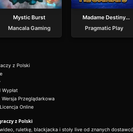
Mystic Burst
Madame Destiny
Megaways
Mancala Gaming
Pragmatic Play
raczy z Polski
ne
y
I Wypłat
 I Wersja Przeglądarkowa
Licencja Online
graczy z Polski
wideo, ruletkę, blackjacka i stoły live od znanych dostawcó